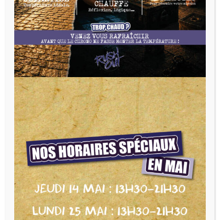
Évènements
Pro
d’ouvertur
Game Out
Ouverture possible en dehors des
horaires d’ouverture pour les
entreprises et les centres aérés
(uniquement sur demande) :
contact@rushout.fr